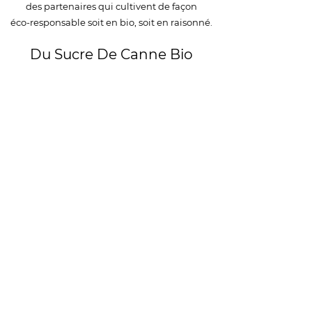
des partenaires qui cultivent de façon
éco-responsable soit en bio, soit en raisonné.
Du Sucre De Canne Bio
Nos recettes sont préparées avec
du sucre de canne blond bio
issu de plantations labellisées Fairtrade.
Livraison et remboursement
Mentions légales