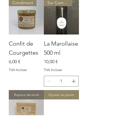
a
Condiment
Sur Commande
r
1
K
i
l
o
g
r
Confit de
La Marollaise
a
m
Courgettes
500 ml
m
e
Prix
Prix
6,00 €
10,00 €
TVA Incluse
TVA Incluse
Rupture de stock
Ajouter au panier