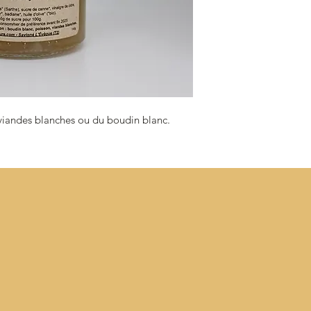
Courgettes Bio (Sart
Huile d'Olive Bio, Vin
Badiane Bio
 viandes blanches ou du boudin blanc.